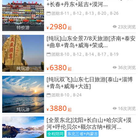
+长春+丹东+延吉+漠河...
团期:8-11 , 8-12 , 8-13 , 8-20 , 8-26
2980
23次浏览
特价游
¥
起
[纯玩]山东全景7/8天旅游[济南+泰安
+曲阜+青岛+威海+荣成...
团期:8-10 , 8-12 , 8-14 , 8-17 , 8-19
6380
36次浏览
纯玩游
¥
起
[纯玩双飞]山东七日旅游[泰山+淄博
+青岛+威海+大连]
团期:8-10 , 8-24
3880
16次浏览
纯玩游
¥
起
[全景东北]沈阳+长白山+哈尔滨+漠
河+呼伦贝尔+额尔古纳+根河...
全程陪同
东北三省+内蒙古