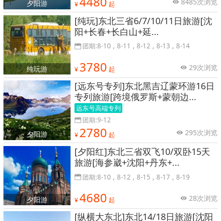
4480
8485次浏览
夕阳游
¥
起
[纯玩]东北三省6/7/10/11日旅游[沈
阳+长春+长白山+延...
团期:8-10 , 8-11 , 8-12 , 8-13 , 8-14
3780
29次浏览
纯玩游
¥
起
[远东号专列]东北黑吉辽蒙环游16日
专列旅游[跨境俄罗斯+蒙朝边...
远东号高端专列
团期:9-12
2780
295次浏览
夕阳游
¥
起
[夕阳红]东北三省双飞10/双卧15天
旅游[海参崴+沈阳+丹东+...
团期:8-10 , 8-12 , 8-15 , 8-17 , 8-19
4680
28次浏览
夕阳游
¥
起
[纵横大东北]东北14/18日旅游[沈阳