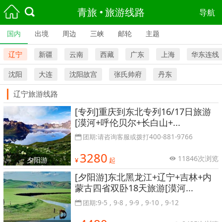
青旅
旅游线路
导航
国内
出境
周边
三峡
邮轮
主题
辽宁
新疆
云南
西藏
广东
上海
华东连线
沈阳
大连
沈阳故宫
张氏帅府
丹东
辽宁旅游线路
[专列]重庆到东北专列16/17日旅游
[漠河+呼伦贝尔+长白山+...
团期:请咨询客服或拨打400-881-9766
3280
11846次浏览
夕阳游
¥
起
[夕阳游]东北黑龙江+辽宁+吉林+内
蒙古四省双卧18天旅游[漠河...
团期:9-5 , 9-8 , 9-9 , 9-10 , 9-12