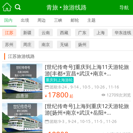
青旅
旅游线路
导航
国内
出境
周边
三峡
邮轮
主题
江苏
新疆
云南
西藏
广东
上海
华东连线
苏州
周庄
南京
无锡
扬州
江苏旅游线路
[世纪传奇号]重庆到上海11天游轮旅
游[丰都+宜昌+武汉+南京+...
重庆到上海游轮
团期:8-24 , 9-14 , 10-5 , 10-26 , 11-16
17800
12709次浏览
品质游
¥
起
[世纪传奇号]上海到重庆12天游轮旅
游[扬州+南京+武汉+岳阳+...
团期:9-3 , 9-24 , 10-15 , 11-5 , 11-26