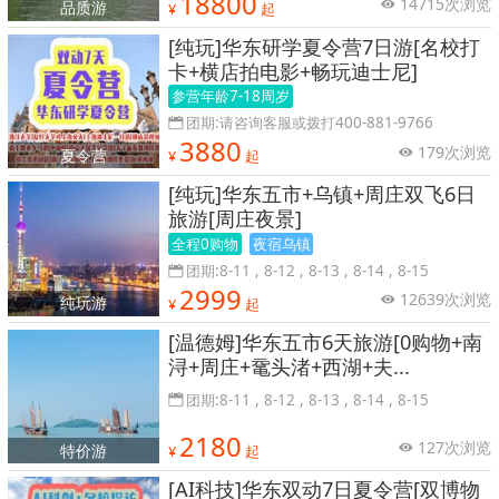
18800
14715次浏览
品质游
¥
起
[纯玩]华东研学夏令营7日游[名校打
卡+横店拍电影+畅玩迪士尼]
参营年龄7-18周岁
团期:请咨询客服或拨打400-881-9766
3880
179次浏览
夏令营
¥
起
[纯玩]华东五市+乌镇+周庄双飞6日
旅游[周庄夜景]
全程0购物
夜宿乌镇
团期:8-11 , 8-12 , 8-13 , 8-14 , 8-15
2999
12639次浏览
纯玩游
¥
起
[温德姆]华东五市6天旅游[0购物+南
浔+周庄+鼋头渚+西湖+夫...
团期:8-11 , 8-12 , 8-13 , 8-14 , 8-15
2180
127次浏览
特价游
¥
起
[AI科技]华东双动7日夏令营[双博物