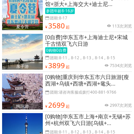
馆+浙大+上海交大+迪士尼...
参团年龄8-16岁
团期:8-17
3580
113次浏览
夏令营
¥
起
[0自费]华东五市+上海迪士尼+宋城
千古情双飞六日游
0购物0自费
团期:8-11 , 8-12 , 8-13 , 8-14 , 8-15
3899
7534次浏览
亲子游
¥
起
[0购物]重庆到华东五市六日旅游[瘦
西湖+乌镇+西塘+西湖+鼋头...
团期:请咨询客服或拨打400-881-9766
2699
2997次浏览
纯玩游
¥
起
[0购物]华东五市上海+南京+无锡+苏
州+杭州双飞六日游[乌镇+...
团期:8-11 , 8-12 , 8-13 , 8-14 , 8-15