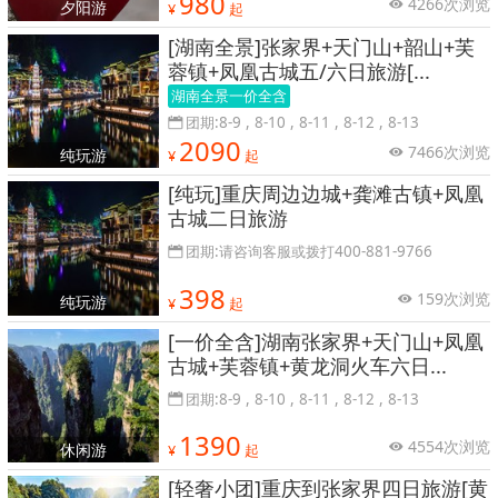
980
4266次浏览
夕阳游
¥
起
[湖南全景]张家界+天门山+韶山+芙
蓉镇+凤凰古城五/六日旅游[...
湖南全景一价全含
团期:8-9 , 8-10 , 8-11 , 8-12 , 8-13
2090
7466次浏览
纯玩游
¥
起
[纯玩]重庆周边边城+龚滩古镇+凤凰
古城二日旅游
团期:请咨询客服或拨打400-881-9766
398
159次浏览
纯玩游
¥
起
[一价全含]湖南张家界+天门山+凤凰
古城+芙蓉镇+黄龙洞火车六日...
团期:8-9 , 8-10 , 8-11 , 8-12 , 8-13
1390
4554次浏览
休闲游
¥
起
[轻奢小团]重庆到张家界四日旅游[黄