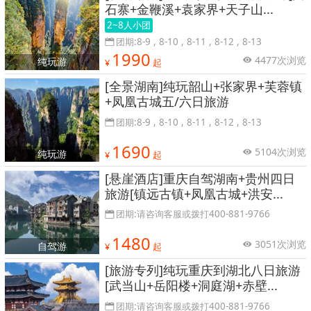
石寨+金鞭溪+袁家界+天子山...
2~8人小团
团期:8-9 , 8-10 , 8-11 , 8-12 , 8-13
1990
4477次浏览
纯玩游
¥
起
[全景湖南]纯玩韶山+张家界+芙蓉镇
+凤凰古城五/六日旅游
团期:8-9 , 8-10 , 8-11 , 8-12 , 8-13
1690
5104次浏览
纯玩游
¥
起
[悬崖酒店]重庆自驾湖南+贵州四日
旅游[镇远古镇+凤凰古城+洪安...
团期:请咨询客服或拨打400-881-9766
1480
3051次浏览
自驾游
¥
起
[旅游专列]纯玩重庆到湖北八日旅游
[武当山+岳阳楼+洞庭湖+赤壁...
团期:请咨询客服或拨打400-881-9766