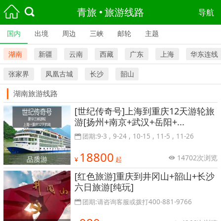
青旅
旅游线路
导航
国内
出境
周边
三峡
邮轮
主题
湖南
新疆
云南
西藏
广东
上海
华东连线
张家界
凤凰古城
长沙
韶山
湖南旅游线路
[世纪传奇号]上海到重庆12天游轮旅
游[扬州+南京+武汉+岳阳+...
团期:9-3 , 9-24 , 10-15 , 11-5 , 11-26
18800
14702次浏览
品质游
¥
起
[红色旅游]重庆到井冈山+韶山+长沙
六日旅游[纯玩]
团期:请咨询客服或拨打400-881-9766