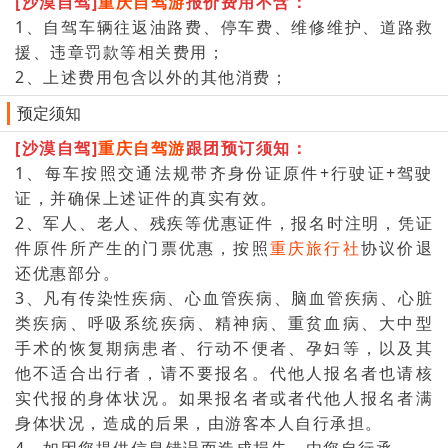
[沙漠自驾]
重庆自驾游
报价费用不含：
1、自驾车辆往返油路费、停车费、维修维护、道路救
援、违章罚款等相关费用；
2、上述费用包含以外的其他消费；
预定须知
[沙漠自驾]
重庆自驾游
跟团预订须知：
1、每车按照交通法规带齐身份证原件+行驶证+驾驶
证，并确保上述证件的真实有效。
2、军人、老人、残疾等优惠证件，报名时注明，凭证
件原件所产生的门票优惠，按照
重庆旅行社
协议价退
还优惠部分。
3、凡有传染性疾病、心血管疾病、脑血管疾病、心脏
类疾病、呼吸系统疾病、精神病、重贫血病、大中型
手术的恢复期病患者、行动不便者、孕妇等，以及其
他不适合出行者，请不要报名。代他人报名者也请核
实代报的身体状况。如果报名者或者代他人报名者满
身体状况，造成的后果，由游客本人自行承担。
4、如因您提供信息错误而造成损失，由您自行承。