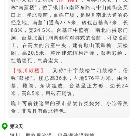
称“南薰楼”，位于银川市南环东路与中山南街交叉
口上，坐北朝南，面临广场，是银川南北大道的必
经之地。南薰门通高27.5米。砖包台基高7米，长
88米，宽24.5米。台基正中壁有一南北向拱形门
洞。台基北面门洞两侧有对称式的台阶，可登临而
上。在高大的台座中央，建有歇山顶重檐二层楼
阁，高20.5米。整座建筑结构严谨，廊檐彩绘，
红墙碧瓦，气势宏大，
【银川鼓楼】
，又称“十字鼓楼”“四鼓楼”，俗
称“鼓楼”。楼总高36米，占地576平方米。由台
基、楼阁、角坊组成。台基呈正方形，边长24
米，高8.5米，用砖石砌筑。
晚上可前往这里的夜市品尝各类烧烤、小吃等美
食，非常具有西北特色。
第3天
银川→腾格里沙漠→巴丹湖沙漠营地