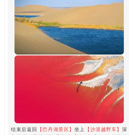
结束后返回
【巴丹湖景区】
坐上
【沙漠越野车】
深