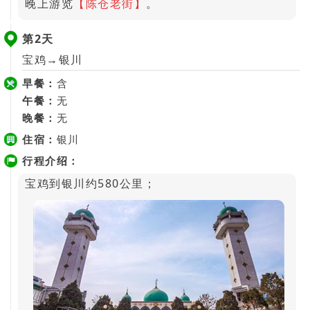
晚上游览
【陈仓老街】
。
第2天
宝鸡→银川
早餐：
含
午餐：
无
晚餐：
无
住宿：
银川
行程介绍：
宝鸡到银川约580公里；