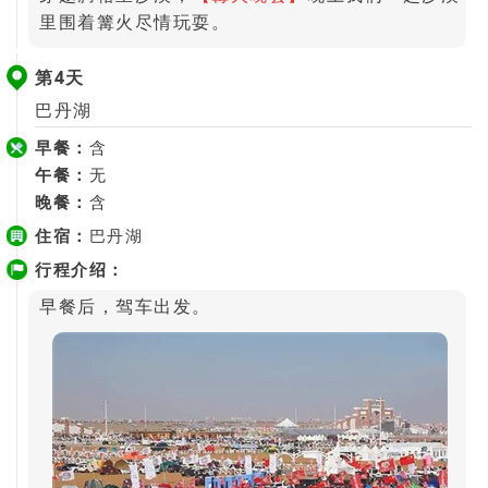
里围着篝火尽情玩耍。
第4天
巴丹湖
早餐：
含
午餐：
无
晚餐：
含
住宿：
巴丹湖
行程介绍：
早餐后，驾车出发。