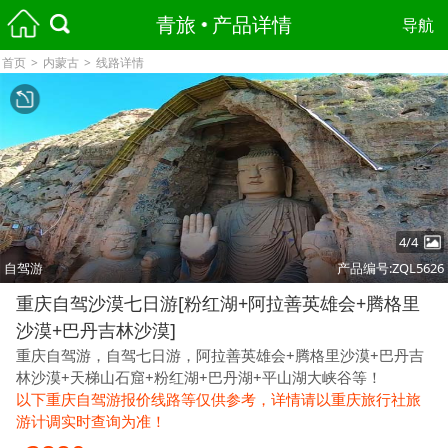
青旅
产品详情
导航
首页
>
内蒙古
>
线路详情
4/4
自驾游
产品编号:ZQL5626
重庆自驾沙漠七日游[粉红湖+阿拉善英雄会+腾格里
沙漠+巴丹吉林沙漠]
重庆自驾游，自驾七日游，阿拉善英雄会+腾格里沙漠+巴丹吉
林沙漠+天梯山石窟+粉红湖+巴丹湖+平山湖大峡谷等！
以下重庆自驾游报价线路等仅供参考，详情请以重庆旅行社旅
游计调实时查询为准！