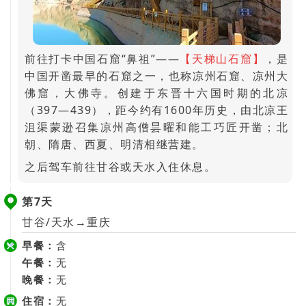
前往打卡中国石窟“鼻祖”——
【天梯山石窟】
，是
中国开凿最早的石窟之一，也称凉州石窟、凉州大
佛窟，大佛寺。创建于东晋十六国时期的北凉
（397—439），距今约有1600年历史，由北凉王
沮渠蒙逊召集凉州高僧昙曜和能工巧匠开凿；北
朝、隋唐、西夏、明清相继营建。
之后驾车前往甘谷或天水入住休息。
第7天
甘谷/天水→重庆
早餐：
含
午餐：
无
晚餐：
无
住宿：
无