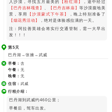
入沙漠，寻找五月最美的
【粉红湖】
，途中经过
【巴丹吉林嘎查】
、
【巴丹吉林庙】
等沙漠腹地美
景，享用
【沙漠蒙式下午茶】
，晚上特别准备了
【烟花秀活动】
，绝对是体验感拉满的一天。
注：阿拉善英雄会将实行交通管制，需一大早出
发！！！
第5天
巴丹湖→张掖→武威
早餐：
含
午餐：
无
晚餐：
无
住宿：
武威
行程介绍：
巴丹湖到武威约460公里；
早餐后，驾车出发。