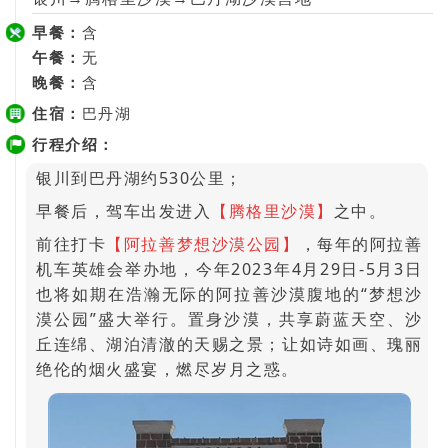
早餐：
含
午餐：
无
晚餐：
含
住宿：
巴丹湖
行程介绍：
银川到巴丹湖约530公里；
早餐后，驾车出发进入
【腾格里沙漠】
之中。
前往打卡
【阿拉善梦想沙漠公园】
，每年的阿拉善
机车英雄会举办地，今年2023年4月29日-5月3日
也将如期在浩瀚无际的阿拉善沙漠腹地的“梦想沙
漠公园”盛大举行。置身沙漠，共享蔚蓝天空、沙
丘连绵、湖泊清澈的天赐之景；让如诗如画、瑰丽
绝伦的烟火盛宴，燃尽岁月之惑。