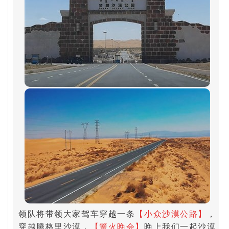
领队将带领大家驾车穿越一条
【小众沙漠公路】
，
穿越腾格里沙漠，
【篝火晚会】
晚上我们一起沙漠