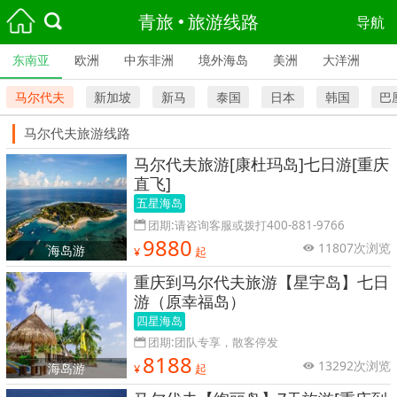
青旅
旅游线路
导航
东南亚
欧洲
中东非洲
境外海岛
美洲
大洋洲
马尔代夫
新加坡
新马
泰国
日本
韩国
巴
马尔代夫旅游线路
马尔代夫旅游[康杜玛岛]七日游[重庆
直飞]
五星海岛
团期:请咨询客服或拨打400-881-9766
9880
11807次浏览
海岛游
¥
起
重庆到马尔代夫旅游【星宇岛】七日
游（原幸福岛）
四星海岛
团期:团队专享，散客停发
8188
13292次浏览
海岛游
¥
起