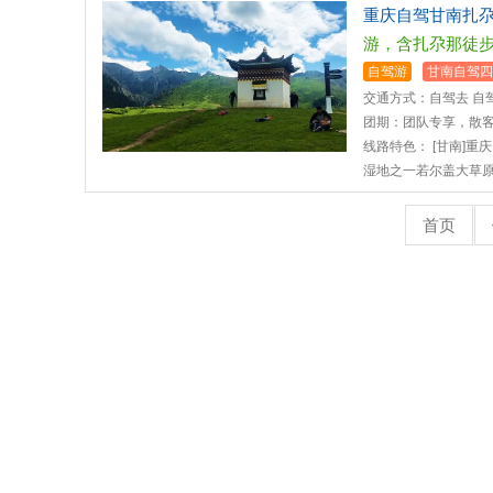
重庆自驾甘南扎尕
游，含扎尕那徒步
自驾游
甘南自驾四
交通方式：自驾去 自
团期：
团队专享，散
线路特色： [甘南]
湿地之一若尔盖大草原。
首页