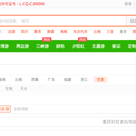
许可证号：L-CQ-CJ00008
登录
目
搜：
法国
四川
重庆
新疆
海南
马尔代夫
云南
三亚
曼谷
Hot
Hot
出境游
周边游
三峡游
邮轮
夕阳红
主题游
签证
定
海南
云南
西藏
广东
福建
浙江
甘肃
甘南
天水
日游
全部清除
重庆到甘肃自驾