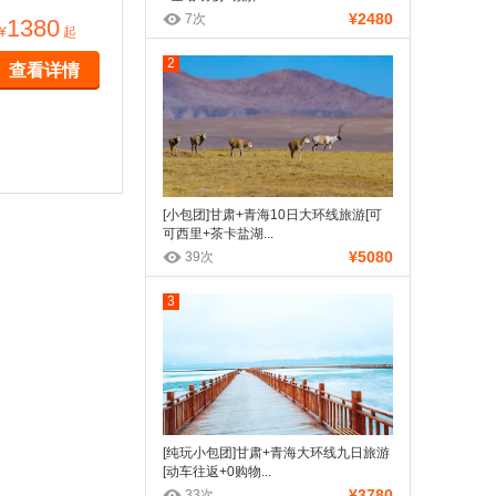
¥2480
7次
1380
¥
起
2
查看详情
[小包团]甘肃+青海10日大环线旅游[可
可西里+茶卡盐湖...
¥5080
39次
3
[纯玩小包团]甘肃+青海大环线九日旅游
[动车往返+0购物...
¥3780
33次