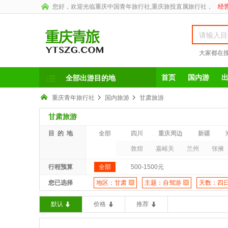
您好，欢迎光临
重庆中国青年旅行社
,重庆旅投直属旅行社，
经营
大家都在
首页
国内游
全部出游目的地
重庆青年旅行社
国内旅游
甘肃旅游
甘肃旅游
目 的 地
全部
四川
重庆周边
新疆
敦煌
嘉峪关
兰州
张掖
行程预算
全部
500-1500元
您已选择
地区：
甘肃
主题：
自驾游
天数：
四
默认
价格
推荐