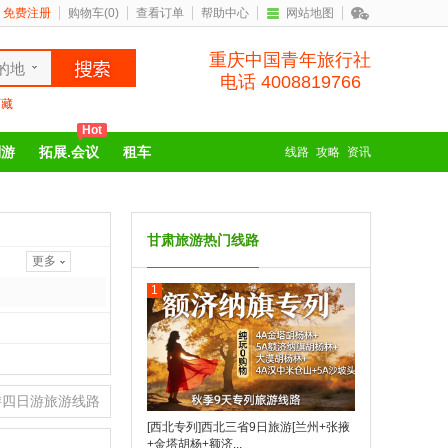
免费注册
购物车(
0
)
查看订单
帮助中心
网站地图
重庆中国青年旅行社
的地
电话 4008819766
西藏
Hot
制游
拓展.会议
租车
线路
攻略
资讯
甘肃旅游热门线路
更多
1
游四日游旅游线路
[西北专列]西北三省9日旅游[兰州+张掖
+金塔胡杨+额济...