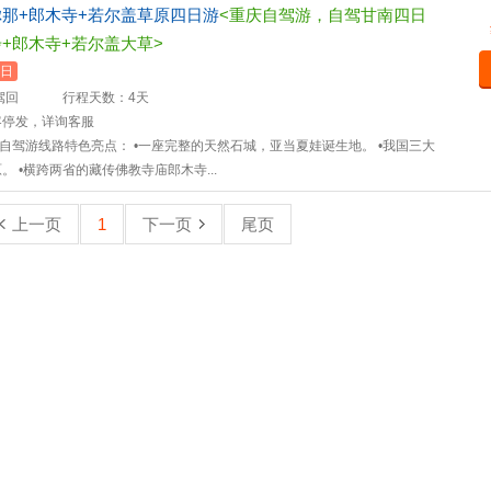
那+郎木寺+若尔盖草原四日游
<重庆自驾游，自驾甘南四日
+郎木寺+若尔盖大草>
日
驾回
行程天数：4天
客停发，详询客服
重庆自驾游线路特色亮点： •一座完整的天然石城，亚当夏娃诞生地。 •我国三大
 •横跨两省的藏传佛教寺庙郎木寺...
上一页
1
下一页
尾页