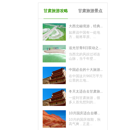
甘肃旅游攻略
甘肃旅游景点
大西北秘境游，经典...
如果说中国有一处地
方，能将草原、...
追光甘青8日双动之...
当西北的风掠过祁连
山脉，当千年壁...
中国必去的十大旅游...
在中国这片960万平方
公里的土地...
冬天太适合去甘肃旅...
一提到甘肃旅游，很
多人首先想到的...
10月国庆适合去哪...
10月的国庆假期，秋
高气爽，正是...