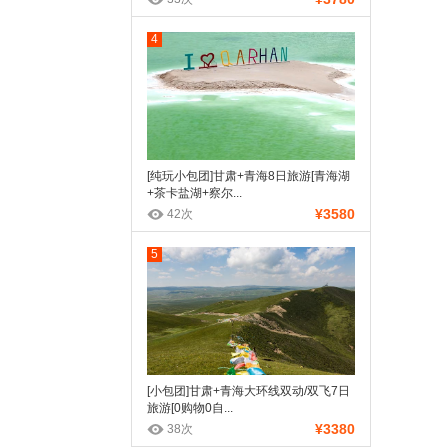
4
[纯玩小包团]甘肃+青海8日旅游[青海湖
+茶卡盐湖+察尔...
¥3580
42次
5
[小包团]甘肃+青海大环线双动/双飞7日
旅游[0购物0自...
¥3380
38次