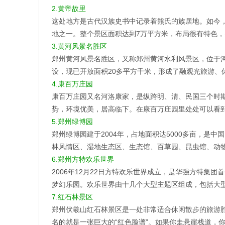
2.黄帝故里
这处地方是古代汉族史书中记录着熊氏的族居地。如今，
地之一。整个景区面积达到7万平方米，布局很有特色，
3.黄河风景名胜区
郑州黄河风景名胜区，又称郑州黄河水利风景区，位于
设，现已开放面积20多平方千米，形成了融观光旅游、
4.康百万庄园
康百万庄园又名河洛康家，是纵跨明、清、民国三个时
势，环境优美，居高临下。在康百万庄园里处处可以看
5.郑州绿博园
郑州绿博园建于2004年，占地面积达5000多亩，是
林风情区、湿地生态区、生态馆、百草园、昆虫馆、动
6.郑州方特欢乐世界
2006年12月22日方特欢乐世界成立，是华强方特
梦幻乐园。欢乐世界由十几个大型主题区组成，包括大型
7.红石林景区
郑州伏羲山红石林景区是一处非常适合休闲散步的旅游
名的就是一张巨大的“红色脸谱”。如果你走悬崖栈道，