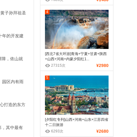
4
炎黄子孙拜祖圣
十年的开发建
。
[西北7省大环游]青海+宁夏+甘肃+陕西
屏障，依山就
+山西+河南+内蒙夕阳红1...
¥2980
27315次
5
。园区内有雨
精心打造的东方
[夕阳红专列]山西+河南+山东+江苏四省
十二日旅游
形，其中最有
¥2680
6293次