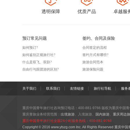
透明保障
优质产品
卓越服
预订常见问题
签约、合同及保险
如何预订?
合同签定的流程
如何鉴别正规旅行社?
签约方式有哪些?
什么是双飞、双卧?
旅游合同范本
自由行与跟团游的区别?
旅游保险问题
关于我们
联系我们
友情链接
旅行社导航
服务
重庆中国青年旅行社咨询预订电话：400-881-9766 版权为
重庆中国青
重庆青旅业务经营范围：
出境旅游
、入境旅游、
国内旅游
、
重庆周边
重庆中国青年旅行社全国24小时服务热线：400-881-9766
Copyright © 2016 www.ytszg.com Inc. All Rights Reserve