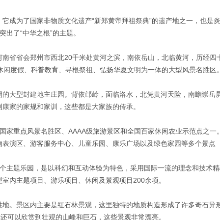
它成为了国家非物质文化遗产“新郑黄帝拜祖祭典”的遗产地之一，也是
突出了“中华之根”的主题。
河南省省会郑州市西北20千米处黄河之滨，南依岳山，北临黄河，历经四
休闲度假、科普教育、寻根祭祖、弘扬华夏文明为一体的大型风景名胜区
期的大型封建地主庄园。背依邙岭，面临洛水，北凭黄河天险，南瞻崇岳
到康家的家规和家训，这些都是大家族的传承。
中国国家重点风景名胜区、AAAA级旅游景区和全国百家休闲农业示范点之一
物表演区、游客服务中心、儿童乐园、康乐广场以及绿色家园等多个景点
集团首个主题乐园，是以科幻和互动体验为特色，采用国际一流的理念和技术
室内主题项目、游乐项目、休闲及景观项目200余项。
胜地。景区内主要是红石林景观，这里独特的地质构造形成了许多奇石异
你还可以欣赏到壮观的山峰和巨石，这些景观非常漂亮。