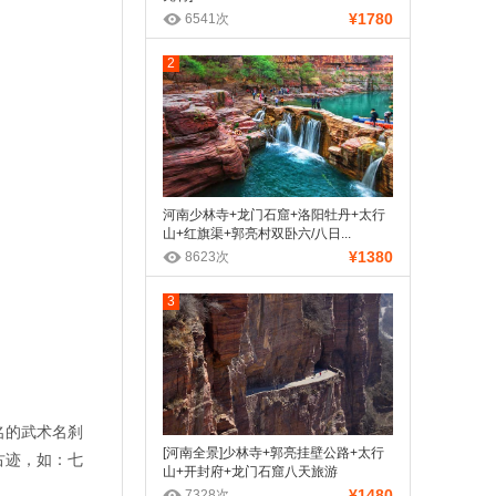
¥1780
6541次
2
河南少林寺+龙门石窟+洛阳牡丹+太行
山+红旗渠+郭亮村双卧六/八日...
¥1380
8623次
3
名的武术名刹
[河南全景]少林寺+郭亮挂壁公路+太行
古迹，如：七
山+开封府+龙门石窟八天旅游
¥1480
7328次