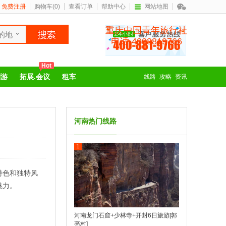
免费注册
购物车(
0
)
查看订单
帮助中心
网站地图
重庆中国青年旅行社
的地
电话 4008819766
Hot
制游
拓展.会议
租车
线路
攻略
资讯
河南热门线路
1
特色和独特风
魅力。
河南龙门石窟+少林寺+开封6日旅游[郭
亮村]