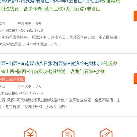
双高/双卧八日旅游[老君山+少林寺+云台山+万仙山>
深度纯玩
阳红线路，含少林寺+黄河三峡+龙门石窟+老君山
车回
行程天数：8天
或拨打400-881-9766
河南旅游线路特色： 环线河南： 河南八日，大环线河南八城，不走回头路！
大5A级景区，14个精华景点，3大...
陕西+山西+河南双动八日旅游[西安+波浪谷+少林寺>
纯玩夕
省山西+陕西+河南双动七日旅游，含龙门石窟+少林
中原三省夕阳红
车回
行程天数：7天
或拨打400-881-9766
山西+陕西+河南纯玩夕阳红旅游线路特色： 重庆独立成团，全程不进店，山
：龙门石窟、洛阳牡丹园、少林寺 山西：...